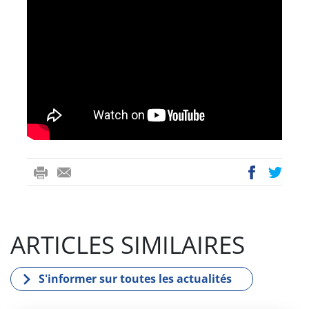
ri
-
ac
wi
nt
m
eb
tt
ail
oo
er
ARTICLES SIMILAIRES
k
S'informer sur toutes les actualités