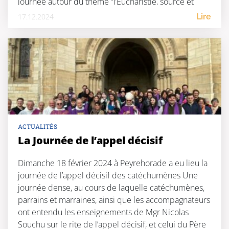
journée autour du thème “l’Eucharistie, source et
sommet de la vie chrétienne”. Ecouter Un […]
17.12.2024
Lire
ACTUALITÉS
La Journée de l’appel décisif
Dimanche 18 février 2024 à Peyrehorade a eu lieu la
journée de l’appel décisif des catéchumènes Une
journée dense, au cours de laquelle catéchumènes,
parrains et marraines, ainsi que les accompagnateurs
ont entendu les enseignements de Mgr Nicolas
Souchu sur le rite de l’appel décisif, et celui du Père