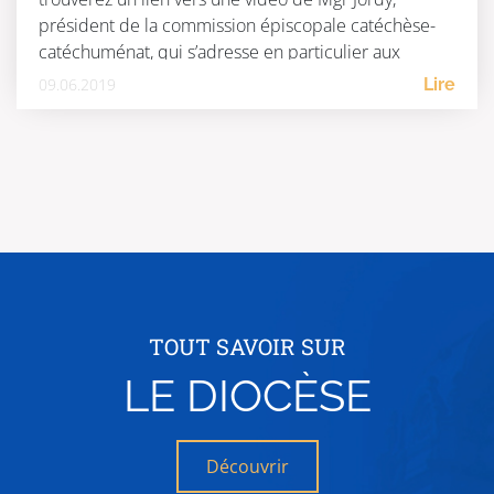
président de la commission épiscopale catéchèse-
catéchuménat, qui s’adresse en particulier aux
catéchumènes. Unis dans […]
09.06.2019
Lire
TOUT SAVOIR SUR
LE DIOCÈSE
Découvrir