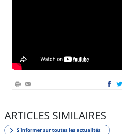
ri
-
ac
wi
nt
m
eb
tt
ail
oo
er
ARTICLES SIMILAIRES
k
S'informer sur toutes les actualités