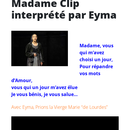
Madame Clip
interprété par Eyma
Madame, vous
qui m’avez
choisi un jour,
Pour répandre
vos mots
d’Amour,
vous qui un jour m’avez élue
Je vous bénis, je vous salue…
Avec Eyma, Prions la Vierge Marie “de Lourdes”