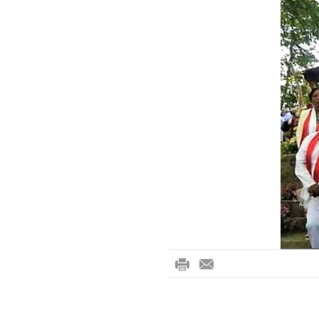
ri
-
nt
m
ail