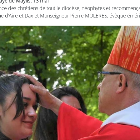
ye de Maylis, 13 mai
nce des chrétiens de tout le diocèse, néophytes et recommença
d’Aire et Dax et Monseigneur Pierre MOLERES, évêque éméri