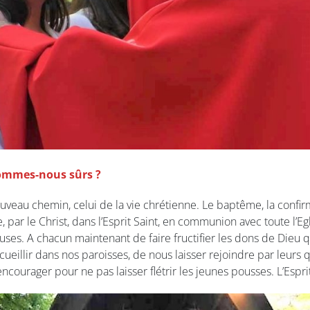
sommes-nous sûrs ?
ouveau chemin, celui de la vie chrétienne. Le baptême, la confirm
e, par le Christ, dans l’Esprit Saint, en communion avec toute l’
uses. A chacun maintenant de faire fructifier les dons de Dieu qu
cueillir dans nos paroisses, de nous laisser rejoindre par leurs
encourager pour ne pas laisser flétrir les jeunes pousses. L’Espri