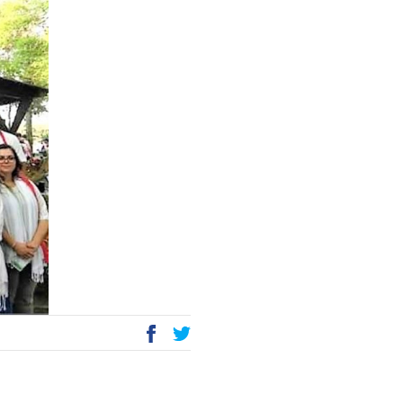
P
E
ac
wi
eb
tt
oo
er