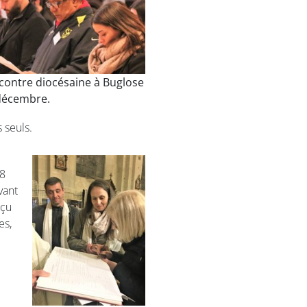
contre diocésaine à Buglose
décembre.
 seuls.
 8
vant
eçu
es,