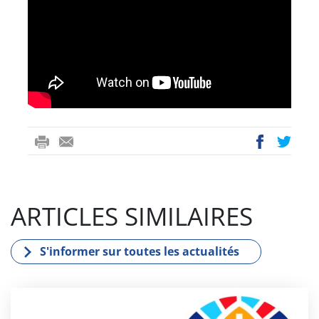
ri
-
ac
wi
nt
m
eb
tt
ail
oo
er
ARTICLES SIMILAIRES
k
S'informer sur toutes les actualités