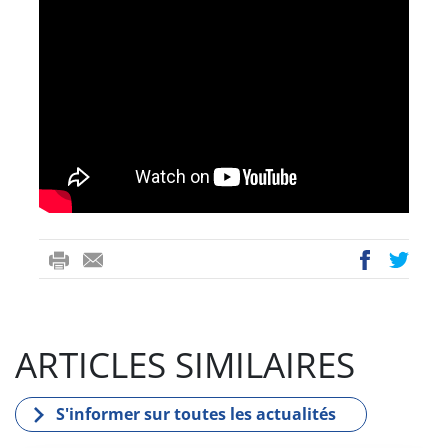
ri
-
ac
wi
nt
m
eb
tt
ail
oo
er
ARTICLES SIMILAIRES
k
S'informer sur toutes les actualités