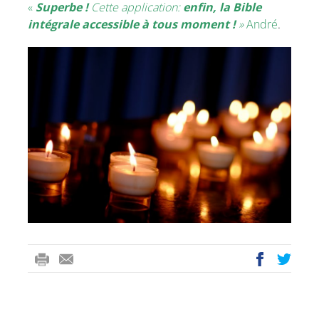
«
Superbe !
Cette application:
enfin, la Bible
intégrale accessible à tous moment !
»
André
.
ri
-
ac
wi
nt
m
eb
tt
ail
oo
er