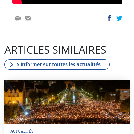
ri
-
ac
wi
nt
m
eb
tt
ail
oo
er
ARTICLES SIMILAIRES
k
S'informer sur toutes les actualités
ACTUALITÉS