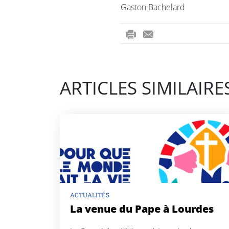
Gaston Bachelard
ri
-
nt
m
ail
ARTICLES SIMILAIRE
ACTUALITÉS
La venue du Pape à Lourdes