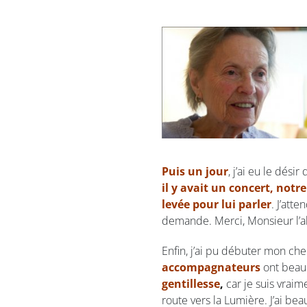
Puis un jour
, j’ai eu le dési
il y avait un concert, notr
levée pour lui parler
. J’att
demande. Merci, Monsieur l’a
Enfin, j’ai pu débuter mon c
accompagnateurs
ont beau
gentillesse
,
car je suis vrai
route vers la Lumière. J’ai be