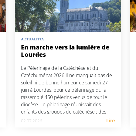
ACTUALITÉS
En marche vers la lumière de
Lourdes
Le Pèlerinage de la Catéchèse et du
Catéchuménat 2026 Il ne manquait pas de
soleil ni de bonne humeur ce samedi 27
juin à Lourdes, pour ce pèlerinage qui a
rassemblé 450 pèlerins venus de tout le
diocèse. Le pèlerinage réunissait des
enfants des groupes de catéchèse ; des
adolescents venant des aumôneries ; des
02.07.2026
Lire
[…]