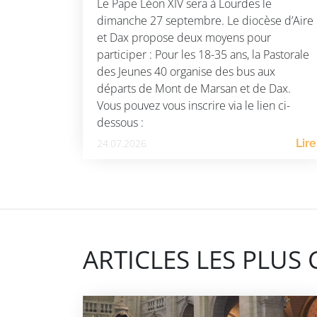
Le Pape Léon XIV sera à Lourdes le
dimanche 27 septembre. Le diocèse d’Aire
et Dax propose deux moyens pour
participer : Pour les 18-35 ans, la Pastorale
des Jeunes 40 organise des bus aux
départs de Mont de Marsan et de Dax.
Vous pouvez vous inscrire via le lien ci-
dessous :
https://cathosjeunes40.diocese40.fr/venue-
24.07.2026
Lire
du-pape-a-lourdes/ Pour tous, les paroisses
[…]
ARTICLES LES PLUS