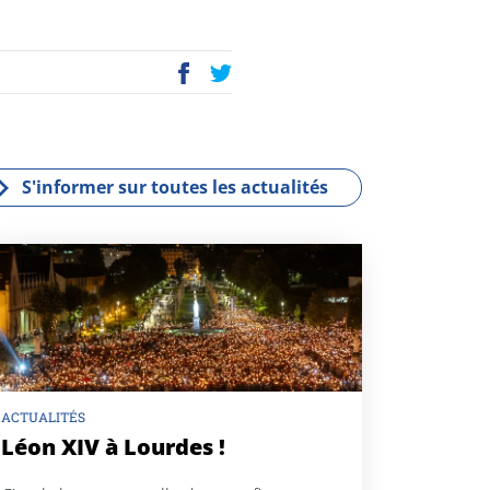
P
E
ac
wi
eb
tt
oo
er
k
S'informer sur toutes les actualités
ACTUALITÉS
Léon XIV à Lourdes !