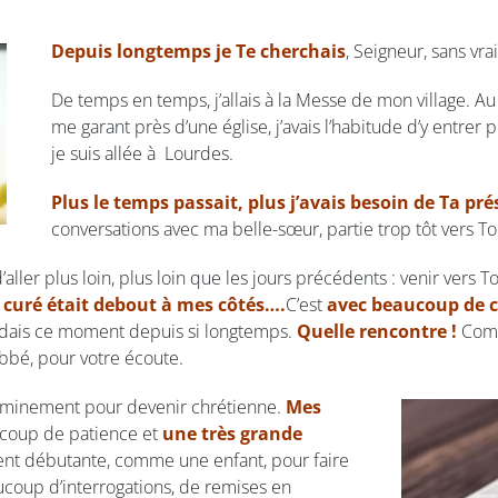
Depuis longtemps je Te cherchais
, Seigneur, sans vra
De temps en temps, j’allais à la Messe de mon village. 
me garant près d’une église, j’avais l’habitude d’y entrer p
je suis allée à Lourdes.
Plus le temps passait, plus j’avais besoin de Ta pr
conversations avec ma belle-sœur, partie trop tôt vers To
r d’aller plus loin, plus loin que les jours précédents : venir vers T
e curé était debout à mes côtés….
C’est
avec beaucoup de c
endais ce moment depuis si longtemps.
Quelle rencontre !
Com
bbé, pour votre écoute.
heminement pour devenir chrétienne.
Mes
coup de patience et
une très grande
ment débutante, comme une enfant, pour faire
aucoup d’interrogations, de remises en