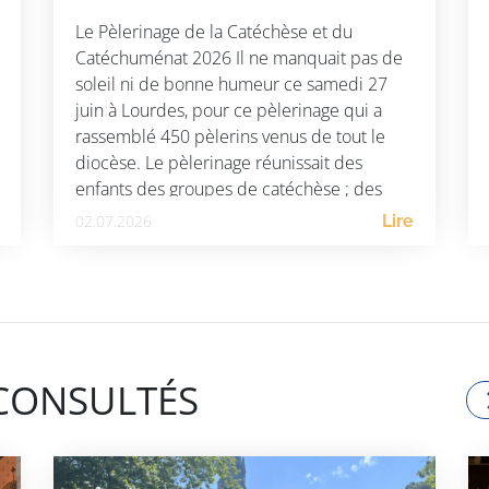
Le Pèlerinage de la Catéchèse et du
Catéchuménat 2026 Il ne manquait pas de
soleil ni de bonne humeur ce samedi 27
juin à Lourdes, pour ce pèlerinage qui a
rassemblé 450 pèlerins venus de tout le
diocèse. Le pèlerinage réunissait des
enfants des groupes de catéchèse ; des
adolescents venant des aumôneries ; des
02.07.2026
Lire
[…]
 CONSULTÉS