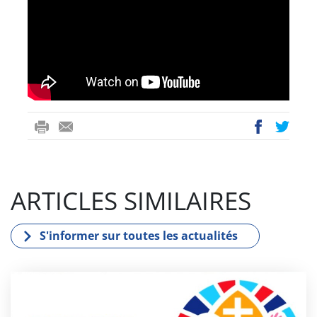
ri
-
ac
wi
nt
m
eb
tt
ail
oo
er
ARTICLES SIMILAIRES
k
S'informer sur toutes les actualités