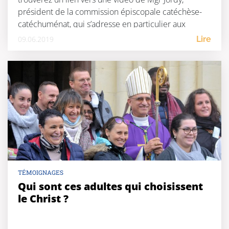
président de la commission épiscopale catéchèse-
catéchuménat, qui s’adresse en particulier aux
catéchumènes. Unis dans […]
09.06.2019
Lire
TÉMOIGNAGES
Qui sont ces adultes qui choisissent
le Christ ?